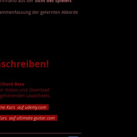
riffhand aus der
Sicht des Spielers
sammenfassung der gelernten Akkorde
nschreiben!
z Chord Base
len Videos und Download
 gehörenden Leadsheets.
line Kurs auf udemy.com
Kurs auf ultimate-guitar.com