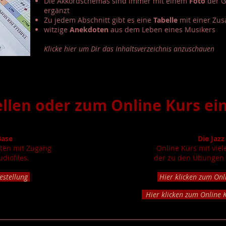
Die Akkordschemas sind immer mit einem
Foto
der G
ergänzt
Zu jedem Abschnitt gibt es eine
Tabelle
mit einer Zu
witzige
Anekdoten
aus dem Leben eines Musikers
Klicke hier um Dir das Inhaltsverzeichnis anzuschauen
llen oder zum Online Kurs ei
Base
Die Jaz
iten mit Zugang
Online Kurs mit vie
diofiles.
der zu den Übungen
estellung
Hier klicken zum On
Hier klicken zum Online 