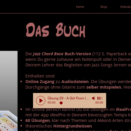
Home
Shop
Videoku
Die
Jazz Chord Base
Buch-Version
(112 S. Paperback o
wenn Du gerne zuhause am Notenpult oder in Deine
Deinem Lehrer das Begleiten von Jazz-Songs lernen wi
Enthalten sind:
Online Zugang
zu
Audiodateien
. Die Übungen werden
Durchgänge ohne Gitarre zum
selber mitspielen.
Hier
Übung 29 - A Girl From Ipanema
-
00:00
00:00
Im Online Bereich kannst Du die Übungen im
iRealP
mit der App
iRealPro
in Deinem bevorzugten Tempo tr
60 Übungen
, klar nach Themen und Akkord-Arten stru
theoretisches
Hintergrundwissen